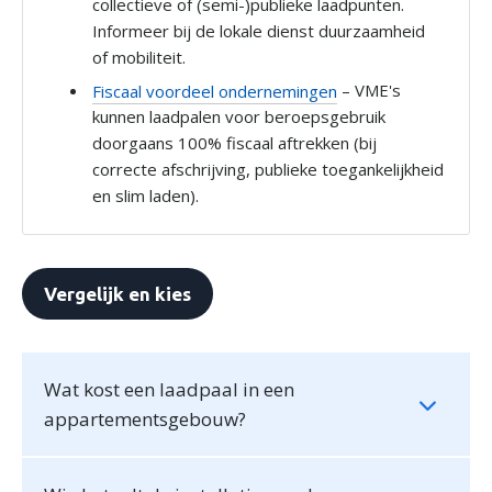
collectieve of (semi-)publieke laadpunten.
partners voor social media, adverteren en analyse. Deze
Informeer bij de lokale dienst duurzaamheid
partners kunnen deze gegevens combineren met andere
of mobiliteit.
informatie die u aan ze heeft verstrekt of die ze hebben
Fiscaal voordeel ondernemingen
– VME's
verzameld op basis van uw gebruik van hun services.
kunnen laadpalen voor beroepsgebruik
doorgaans 100% fiscaal aftrekken (bij
correcte afschrijving, publieke toegankelijkheid
en slim laden).
Vergelijk en kies
Wat kost een laadpaal in een
appartementsgebouw?