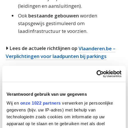
(leidingen en aansluitingen).
Ook
bestaande gebouwen
worden
stapsgewijs gestimuleerd om
laadinfrastructuur te voorzien.
Lees de actuele richtlijnen op
Vlaanderen.be –
Verplichtingen voor laadpunten bij parkings
Ontvang offertes voor jouw gebouw
Verantwoord gebruik van uw gegevens
Premies en fiscale
Wij en
onze 1022 partners
verwerken je persoonlijke
voordelen
gegevens (bijv. uw IP-adres) met behulp van
technologieën zoals cookies om informatie op uw
apparaat op te slaan en te gebruiken met als doel
De voordelen zijn recent gewijzigd. De federale