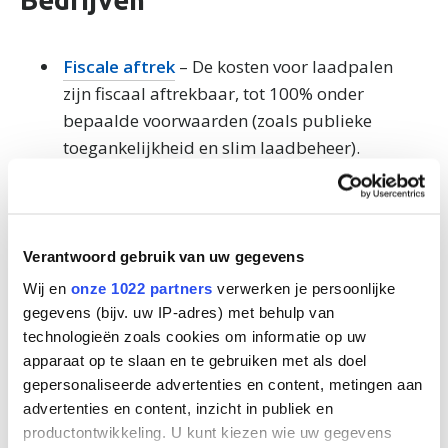
Fiscale aftrek
– De kosten voor laadpalen
zijn fiscaal aftrekbaar, tot 100% onder
bepaalde voorwaarden (zoals publieke
toegankelijkheid en slim laadbeheer).
Investeringsaftrek
– Ondernemingen
kunnen een deel van de investering fiscaal
aftrekken, tot 40% afhankelijk van het type
Verantwoord gebruik van uw gegevens
laadinstallatie.
Wij en
onze 1022 partners
verwerken je persoonlijke
Ecoboostlening
– Voordelige lening voor
gegevens (bijv. uw IP-adres) met behulp van
duurzame investeringen zoals
technologieën zoals cookies om informatie op uw
laadinfrastructuur.
apparaat op te slaan en te gebruiken met als doel
gepersonaliseerde advertenties en content, metingen aan
advertenties en content, inzicht in publiek en
Veelgestelde vragen over
productontwikkeling. U kunt kiezen wie uw gegevens