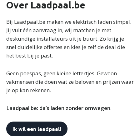
Over Laadpaal.be
verzameld op basis van uw gebruik van hun services.
Bij Laadpaal.be maken we elektrisch laden simpel.
Jij vult één aanvraag in, wij matchen je met
deskundige installateurs uit je buurt. Zo krijg je
snel duidelijke offertes en kies je zelf de deal die
het best bij je past.
Geen poespas, geen kleine lettertjes. Gewoon
vakmensen die doen wat ze beloven en prijzen waar
je op kan rekenen.
Laadpaal.be: da’s laden zonder omwegen.
Ik wil een laadpaal!